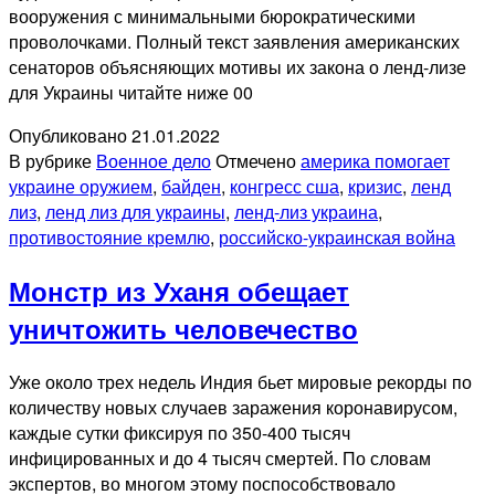
вооружения с минимальными бюрократическими
проволочками. Полный текст заявления американских
сенаторов объясняющих мотивы их закона о ленд-лизе
для Украины читайте ниже 00
Опубликовано
21.01.2022
В рубрике
Военное дело
Отмечено
америка помогает
украине оружием
,
байден
,
конгресс сша
,
кризис
,
ленд
лиз
,
ленд лиз для украины
,
ленд-лиз украина
,
противостояние кремлю
,
российско-украинская война
Монстр из Уханя обещает
уничтожить человечество
Уже около трех недель Индия бьет мировые рекорды по
количеству новых случаев заражения коронавирусом,
каждые сутки фиксируя по 350-400 тысяч
инфицированных и до 4 тысяч смертей. По словам
экспертов, во многом этому поспособствовало