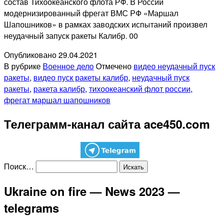
состав Тихоокеанского флота РФ. В России
модернизированный фрегат ВМС РФ «Маршал
Шапошников» в рамках заводских испытаний произвел
неудачный запуск ракеты Калибр. 00
Опубликовано
29.04.2021
В рубрике
Военное дело
Отмечено
видео неудачный пуск
ракеты
,
видео пуск ракеты калибр
,
неудачный пуск
ракеты
,
ракета калибр
,
тихоокеанский флот россии
,
фрегат маршал шапошников
Телеграмм-канал сайта ace450.com
Поиск…
Ukraine on fire — News 2023 —
telegrams