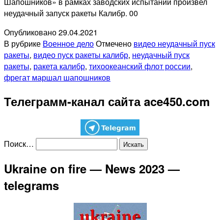
Шапошников» в рамках заводских испытаний произвел
неудачный запуск ракеты Калибр. 00
Опубликовано
29.04.2021
В рубрике
Военное дело
Отмечено
видео неудачный пуск
ракеты
,
видео пуск ракеты калибр
,
неудачный пуск
ракеты
,
ракета калибр
,
тихоокеанский флот россии
,
фрегат маршал шапошников
Телеграмм-канал сайта ace450.com
Поиск…
Ukraine on fire — News 2023 —
telegrams