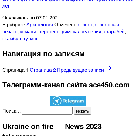
лет
Опубликовано
07.01.2021
В рубрике
Археология
Отмечено
египет
,
египетская
печать
,
комани
,
перстень
,
римская империя
,
скарабей
,
стамбул
,
тутмос
Навигация по записям
Страница 1
Страница 2
Предыдущие
записи
Телеграмм-канал сайта ace450.com
Поиск…
Ukraine on fire — News 2023 —