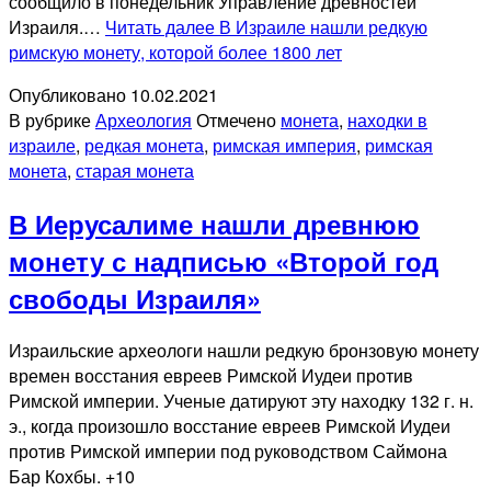
сообщило в понедельник Управление древностей
Израиля.…
Читать далее
В Израиле нашли редкую
римскую монету, которой более 1800 лет
Опубликовано
10.02.2021
В рубрике
Археология
Отмечено
монета
,
находки в
израиле
,
редкая монета
,
римская империя
,
римская
монета
,
старая монета
В Иерусалиме нашли древнюю
монету с надписью «Второй год
свободы Израиля»
Израильские археологи нашли редкую бронзовую монету
времен восстания евреев Римской Иудеи против
Римской империи. Ученые датируют эту находку 132 г. н.
э., когда произошло восстание евреев Римской Иудеи
против Римской империи под руководством Саймона
Бар Кохбы. +10