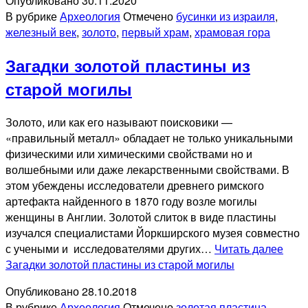
Опубликовано
30.11.2020
В рубрике
Археология
Отмечено
бусинки из израиля
,
железный век
,
золото
,
первый храм
,
храмовая гора
Загадки золотой пластины из
старой могилы
Золото, или как его называют поисковики —
«правильный металл» обладает не только уникальными
физическими или химическими свойствами но и
волшебными или даже лекарственными свойствами. В
этом убеждены исследователи древнего римского
артефакта найденного в 1870 году возле могилы
женщины в Англии. Золотой слиток в виде пластины
изучался специалистами Йоркширского музея совместно
с учеными и исследователями других…
Читать далее
Загадки золотой пластины из старой могилы
Опубликовано
28.10.2018
В рубрике
Археология
Отмечено
золотая пластина
,