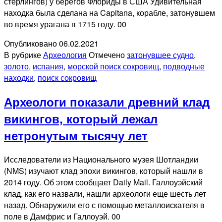
стерлингов) у берегов Флориды в США Удивительная
находка была сделана на Capitana, корабле, затонувшем
во время урагана в 1715 году. 00
Опубликовано
06.02.2021
В рубрике
Археология
Отмечено
затонувшее судно
,
золото
,
испания
,
морской поиск сокровищ
,
подводные
находки
,
поиск сокровищ
Археологи показали древний клад
викингов, который лежал
нетронутым тысячу лет
Исследователи из Национального музея Шотландии
(NMS) изучают клад эпохи викингов, который нашли в
2014 году. Об этом сообщает Daily Mail. Галлоуэйский
клад, как его назвали, нашли археологи еще шесть лет
назад. Обнаружили его с помощью металлоискателя в
поле в Дамфрис и Галлоуэй. 00