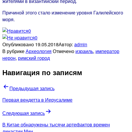
жителями в византийский период.
Причиной этого стало изменение уровня Галилейского
моря.
0
0
Опубликовано
19.05.2018
Автор:
admin
В рубрике
Археология
Отмечено
израиль
,
император
нерон
,
римский город
Навигация по записям
Предыдущая запись
Первая вендетта в Иерусалиме
Следующая запись
В Китае обнаружены тысячи артефактов времен
династии Мин