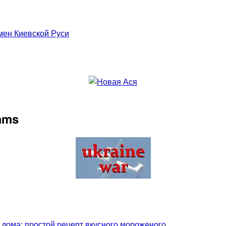
мен Киевской Руси
rams
 дома: простой рецепт вкусного мороженого