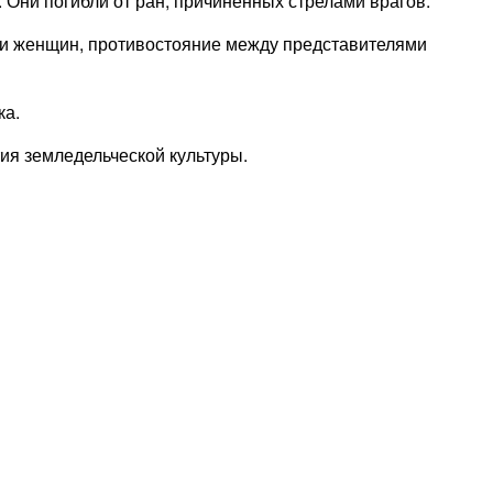
 Они погибли от ран, причинённых стрелами врагов.
ли женщин, противостояние между представителями
ка.
ия земледельческой культуры.