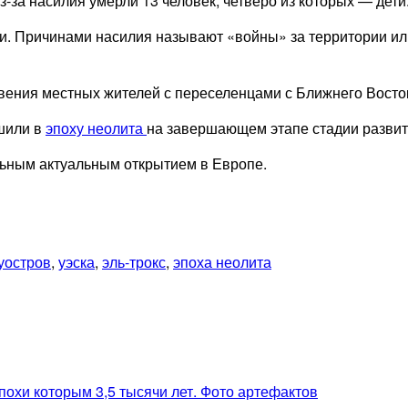
за насилия умерли 13 человек, четверо из которых — дети.
ми. Причинами насилия называют «войны» за территории и
овения местных жителей с переселенцами с Ближнего Восто
шили в
эпоху неолита
на завершающем этапе стадии развит
льным актуальным открытием в Европе.
уостров
,
уэска
,
эль-трокс
,
эпоха неолита
охи которым 3,5 тысячи лет. Фото артефактов