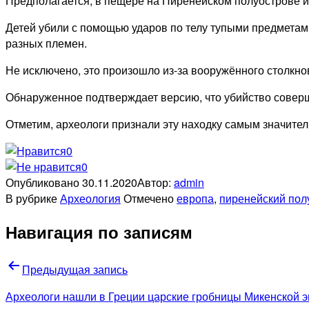
Предполагается, в пещере на Пиренейском полуострове из-
Детей убили с помощью ударов по телу тупыми предмета
разных племен.
Не исключено, это произошло из-за вооружённого столкн
Обнаруженное подтверждает версию, что убийство совер
Отметим, археологи признали эту находку самым значите
0
0
Опубликовано
30.11.2020
Автор:
admin
В рубрике
Археология
Отмечено
европа
,
пиренейский пол
Навигация по записям
Предыдущая запись
Археологи нашли в Греции царские гробницы Микенской эп