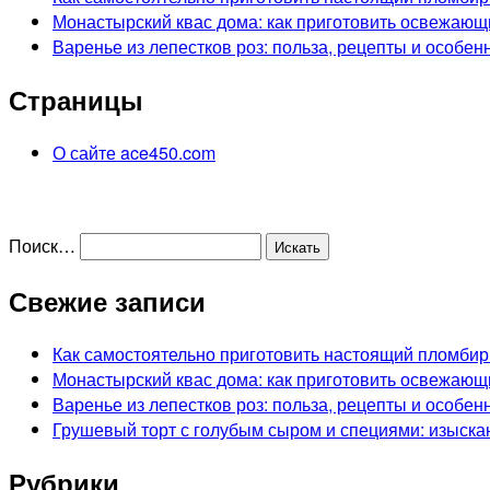
Монастырский квас дома: как приготовить освежающ
Варенье из лепестков роз: польза, рецепты и особен
Страницы
О сайте ace450.com
Поиск…
Свежие записи
Как самостоятельно приготовить настоящий пломбир
Монастырский квас дома: как приготовить освежающ
Варенье из лепестков роз: польза, рецепты и особен
Грушевый торт с голубым сыром и специями: изыска
Рубрики