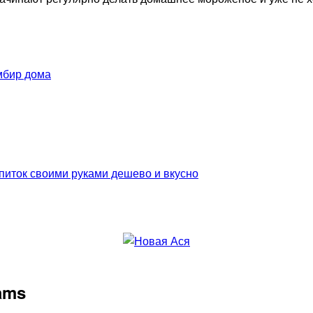
мбир дома
питок своими руками дешево и вкусно
rams