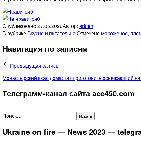
0
0
Опубликовано
27.05.2026
Автор:
admin
В рубрике
Вкусно и питательно
Отмечено
мороженое
,
пло
Навигация по записям
Предыдущая запись
Монастырский квас дома: как приготовить освежающий на
Телеграмм-канал сайта ace450.com
Поиск…
Ukraine on fire — News 2023 — teleg