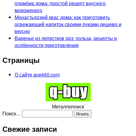
пломбир дома: простой рецепт вкусного
мороженого
Монастырский квас дома: как приготовить
освежающий напиток своими руками дешево и
вкусно
Варенье из лепестков роз: польза, рецепты и
особенности приготовления
Страницы
О сайте ace450.com
Металлопоиск
Поиск…
Свежие записи