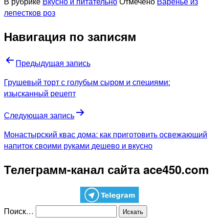
В рубрике
Вкусно и питательно
Отмечено
Варенье из
лепестков роз
Навигация по записям
Предыдущая запись
Грушевый торт с голубым сыром и специями:
изысканный рецепт
Следующая запись
Монастырский квас дома: как приготовить освежающий
напиток своими руками дешево и вкусно
Телеграмм-канал сайта ace450.com
Поиск…