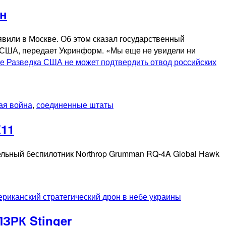
ен
явили в Москве. Об этом сказал государственный
 США, передает Укринформ. «Мы еще не увидели ни
ее
Разведка США не может подтвердить отвод российских
ая война
,
соединенные штаты
E11
ельный беспилотник Northrop Grumman RQ-4A Global Hawk
ериканский стратегический дрон в небе украины
ЗРК Stinger