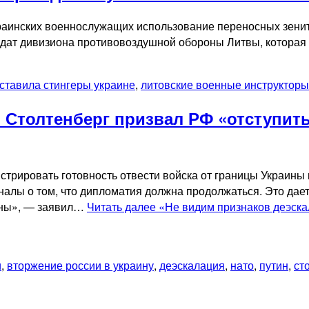
раинских военнослужащих использование переносных зенитн
лдат дивизиона противовоздушной обороны Литвы, которая п
ставила стингеры украине
,
литовские военные инструкторы
 Столтенберг призвал РФ «отступить
рировать готовность отвести войска от границы Украины и
налы о том, что дипломатия должна продолжаться. Это дае
роны», — заявил…
Читать далее
«Не видим признаков деэска
и
,
вторжение россии в украину
,
деэскалация
,
нато
,
путин
,
ст