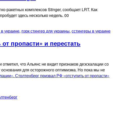
о-ракетных комплексов Stinger, сообщает LRT. Как
робудет здесь несколько недель. 00
 в украине
,
пзрк стингер для украины
,
сстингеры в украине
 от пропасти» и перестать
 отметил, что Альянс не видит признаков деэскалации со
т основания для осторожного оптимизма. Но пока мы не
лации». Столтенберг призвал РФ «отступить от пропасти»
олтенберг