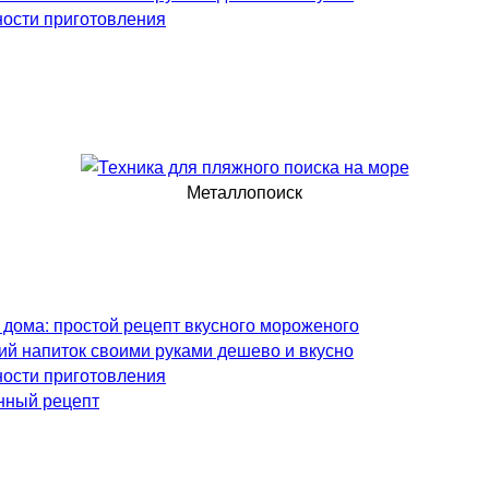
ности приготовления
Металлопоиск
 дома: простой рецепт вкусного мороженого
ий напиток своими руками дешево и вкусно
ности приготовления
нный рецепт