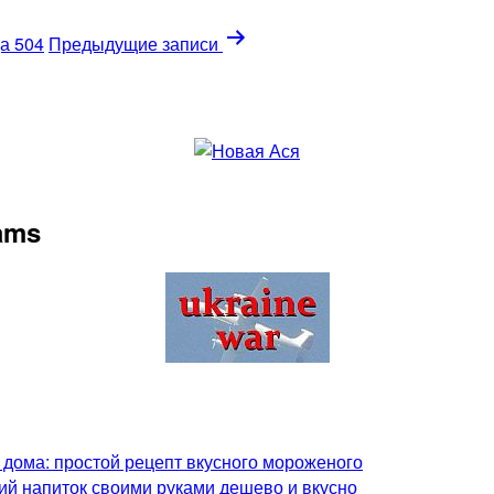
а 504
Предыдущие
записи
rams
 дома: простой рецепт вкусного мороженого
ий напиток своими руками дешево и вкусно