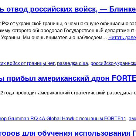
ь отвод российских войск, — Блинк
 РФ от украинской границы, о чем накануне официально за
рамму которого обнародовал Государственный департамент
ниц Украины. Мы очень внимательно наблюдаем…
Читать дал
их войск от границы нет
,
разведка сша
,
российско-украинск
ны прибыл американский дрон FORT
22 года проводит американский стратегический разведыват
hrop Grumman RQ-4A Global Hawk с позывным FORTE11
,
ам
торов для обучения использования П