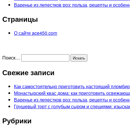
Варенье из лепестков роз: польза, рецепты и особен
Страницы
О сайте ace450.com
Поиск…
Свежие записи
Как самостоятельно приготовить настоящий пломбир
Монастырский квас дома: как приготовить освежающ
Варенье из лепестков роз: польза, рецепты и особен
Грушевый торт с голубым сыром и специями: изыска
Рубрики