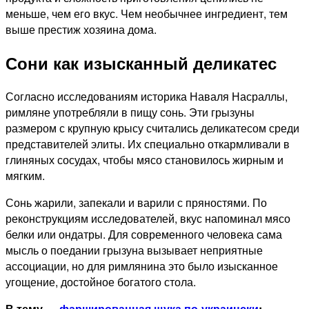
меньше, чем его вкус. Чем необычнее ингредиент, тем
выше престиж хозяина дома.
Сони как изысканный деликатес
Согласно исследованиям историка Наваля Насраллы,
римляне употребляли в пищу сонь. Эти грызуны
размером с крупную крысу считались деликатесом среди
представителей элиты. Их специально откармливали в
глиняных сосудах, чтобы мясо становилось жирным и
мягким.
Сонь жарили, запекали и варили с пряностями. По
реконструкциям исследователей, вкус напоминал мясо
белки или ондатры. Для современного человека сама
мысль о поедании грызуна вызывает неприятные
ассоциации, но для римлянина это было изысканное
угощение, достойное богатого стола.
В тему —
фаршированная щука по-украински
: