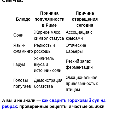
Причина
Причина
Блюдо
популярности
отвращения
в Риме
сегодня
Жирное мясо,
Ассоциация с
Сони
символ статуса
крысами
Языки
Редкость и
Этические
фламинго
роскошь
барьеры
Усилитель
Резкий запах
Гарум
вкуса и
ферментации
источник соли
Эмоциональная
Головы
Демонстрация
привязанность к
попугаев
богатства
птицам
А вы и не знали —
как сварить гороховый суп на
ребрах
: проверенные рецепты и частые ошибки