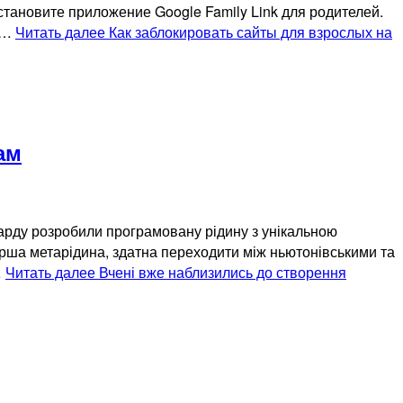
становите приложение Google Family Link для родителей.
ля…
Читать далее
Как заблокировать сайты для взрослых на
ам
варду розробили програмовану рідину з унікальною
 перша метарідина, здатна переходити між ньютонівськими та
…
Читать далее
Вчені вже наблизились до створення