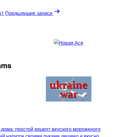
51
Предыдущие
записи
rams
 дома: простой рецепт вкусного мороженого
ий напиток своими руками дешево и вкусно