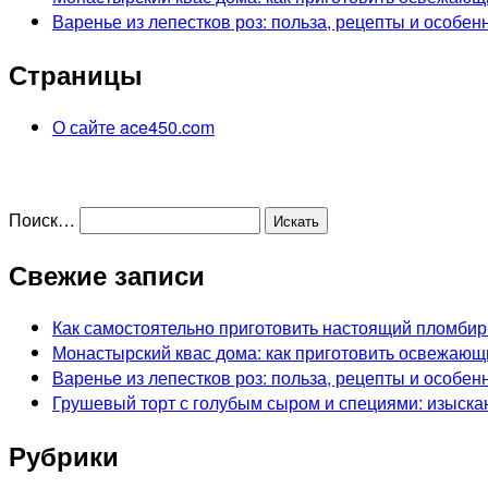
Варенье из лепестков роз: польза, рецепты и особен
Страницы
О сайте ace450.com
Поиск…
Свежие записи
Как самостоятельно приготовить настоящий пломбир
Монастырский квас дома: как приготовить освежающ
Варенье из лепестков роз: польза, рецепты и особен
Грушевый торт с голубым сыром и специями: изыска
Рубрики