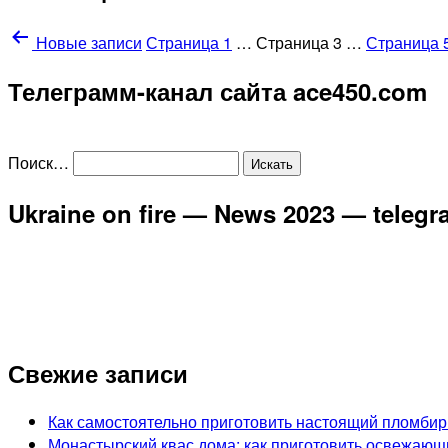
Новые
записи
Страница 1
…
Страница 3
…
Страница 
Телеграмм-канал сайта ace450.com
Поиск…
Ukraine on fire — News 2023 — teleg
Свежие записи
Как самостоятельно приготовить настоящий пломбир
Монастырский квас дома: как приготовить освежающ