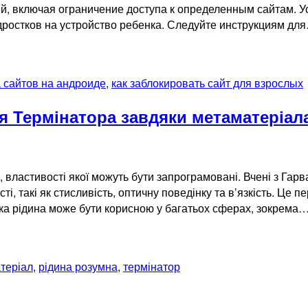
ей, включая ограничение доступа к определенным сайтам. У
одростков на устройство ребенка. Следуйте инструкциям д
 сайтов на андроиде
,
как заблокировать сайт для взрослых
я Термінатора завдяки метаматеріал
 властивості якої можуть бути запрограмовані. Вчені з Гар
і, такі як стисливість, оптичну поведінку та в’язкість. Це
ка рідина може бути корисною у багатьох сферах, зокрема
теріал
,
рідина розумна
,
термінатор