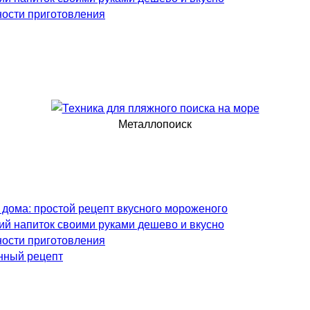
ности приготовления
Металлопоиск
 дома: простой рецепт вкусного мороженого
ий напиток своими руками дешево и вкусно
ности приготовления
нный рецепт