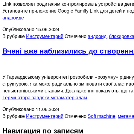
Link позволяет родителям контролировать устройства дет
Установите приложение Google Family Link для детей и п
андроиде
Опубликовано
15.06.2024
В рубрике
Инструментарий
Отмечено
андроид
,
блокировка
Вчені вже наблизились до створенн
У Гарвардському університеті розробили «розумну» рідину,
структурою, яка може радикально змінювати свої властивост
неньютонівськими станами. Дослідження показують, що та
Термінатора завдяки метаматеріалам
Опубликовано
11.06.2024
В рубрике
Инструментарий
Отмечено
Soft machine
,
метама
Навигация по записям