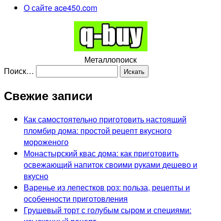
О сайте ace450.com
Металлопоиск
Поиск…
Свежие записи
Как самостоятельно приготовить настоящий
пломбир дома: простой рецепт вкусного
мороженого
Монастырский квас дома: как приготовить
освежающий напиток своими руками дешево и
вкусно
Варенье из лепестков роз: польза, рецепты и
особенности приготовления
Грушевый торт с голубым сыром и специями: