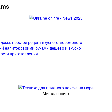
rams
 дома: простой рецепт вкусного мороженого
ий напиток своими руками дешево и вкусно
ности приготовления
Металлопоиск