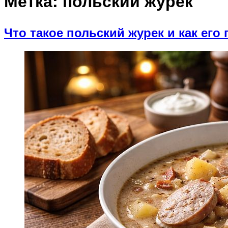
Метка:
польский журек
Что такое польский журек и как его 