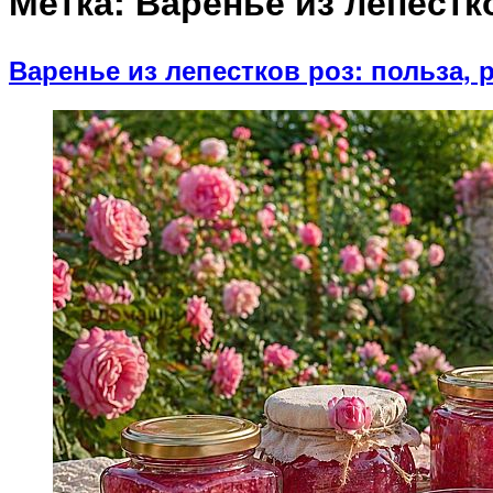
Метка:
Варенье из лепестк
Варенье из лепестков роз: польза,