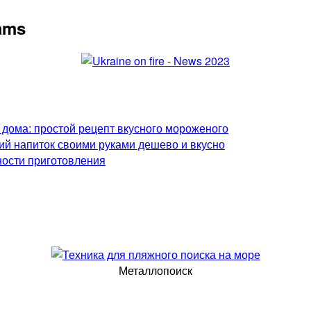
rams
 дома: простой рецепт вкусного мороженого
ий напиток своими руками дешево и вкусно
ности приготовления
Металлопоиск