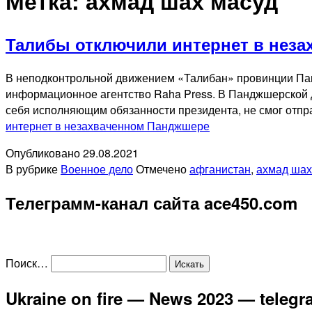
Метка:
ахмад шах масуд
Талибы отключили интернет в нез
В неподконтрольной движением «Талибан» провинции Пан
информационное агентство Raha Press. В Панджшерской д
себя исполняющим обязанности президента, не смог отпра
интернет в незахваченном Панджшере
Опубликовано
29.08.2021
В рубрике
Военное дело
Отмечено
афганистан
,
ахмад шах
Телеграмм-канал сайта ace450.com
Поиск…
Ukraine on fire — News 2023 — teleg