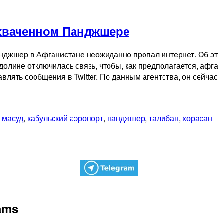
ахваченном Панджшере
джшер в Афганистане неожиданно пропал интернет. Об эт
олине отключилась связь, чтобы, как предполагается, афг
влять сообщения в Twitter. По данным агентства, он сейч
 масуд
,
кабульский аэропорт
,
панджшер
,
талибан
,
хорасан
rams