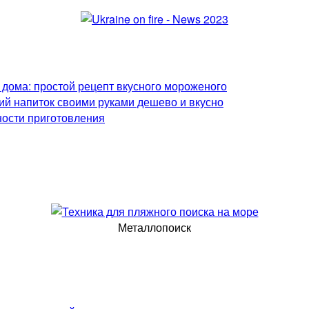
 дома: простой рецепт вкусного мороженого
ий напиток своими руками дешево и вкусно
ности приготовления
Металлопоиск