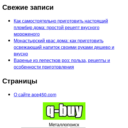
Свежие записи
Как самостоятельно приготовить настоящий
пломбир дома: простой рецепт вкусного
мороженого
Монастырский квас дома: как приготовить
освежающий напиток своими руками дешево и
вкусно
Варенье из лепестков роз: польза, рецепты и
особенности приготовления
Страницы
О сайте ace450.com
Металлопоиск