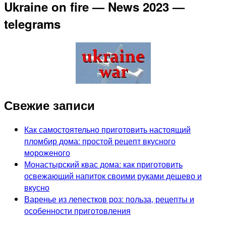
Ukraine on fire — News 2023 —
telegrams
Свежие записи
Как самостоятельно приготовить настоящий
пломбир дома: простой рецепт вкусного
мороженого
Монастырский квас дома: как приготовить
освежающий напиток своими руками дешево и
вкусно
Варенье из лепестков роз: польза, рецепты и
особенности приготовления