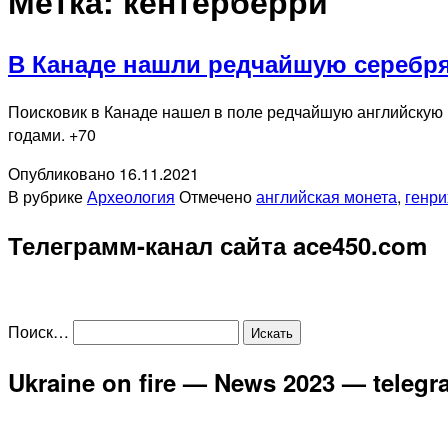
Метка:
кентерберри
В Канаде нашли редчайшую серебр
Поисковик в Канаде нашел в поле редчайшую английскую 
годами. +70
Опубликовано
16.11.2021
В рубрике
Археология
Отмечено
английская монета
,
генри
Телеграмм-канал сайта ace450.com
Поиск…
Ukraine on fire — News 2023 — teleg