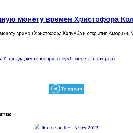
яную монету времен Христофора Ко
монету времен Христофора Колумба и открытия Америки. М
х 7
,
канада
,
кентерберри
,
колумб
,
монета
,
полугроат
rams