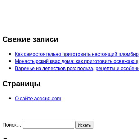
Свежие записи
Как самостоятельно приготовить настоящий пломбир
Монастырский квас дома: как приготовить освежающ
Варенье из лепестков роз: польза, рецепты и особен
Страницы
О сайте ace450.com
Поиск…