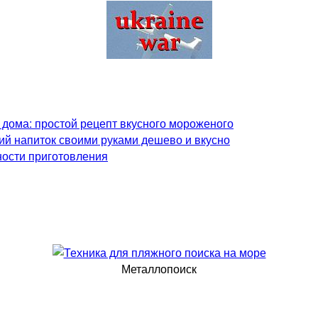
 дома: простой рецепт вкусного мороженого
ий напиток своими руками дешево и вкусно
ности приготовления
Металлопоиск