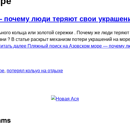
оре
 почему люди теряют свои украшения
ьного кольца или золотой сережки . Почему же люди теряю
ни ? В статье раскрыт механизм потери украшений на море
итать далее
Пляжный поиск на Азовском море — почему лю
ре
,
потерял кольуо на отдыхе
rams