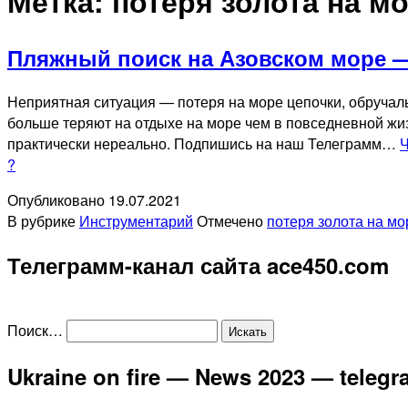
Метка:
потеря золота на м
Пляжный поиск на Азовском море —
Неприятная ситуация — потеря на море цепочки, обручал
больше теряют на отдыхе на море чем в повседневной жиз
практически нереально. Подпишись на наш Телеграмм…
Ч
?
Опубликовано
19.07.2021
В рубрике
Инструментарий
Отмечено
потеря золота на мо
Телеграмм-канал сайта ace450.com
Поиск…
Ukraine on fire — News 2023 — teleg