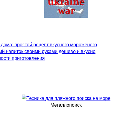
 дома: простой рецепт вкусного мороженого
ий напиток своими руками дешево и вкусно
ности приготовления
Металлопоиск