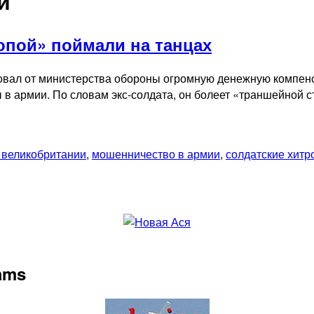
и
опой» поймали на танцах
овал от министерства обороны огромную денежную компенс
 в армии. По словам экс-солдата, он болеет «траншейной с
 великобритании
,
мошенничество в армии
,
солдатские хитр
rams