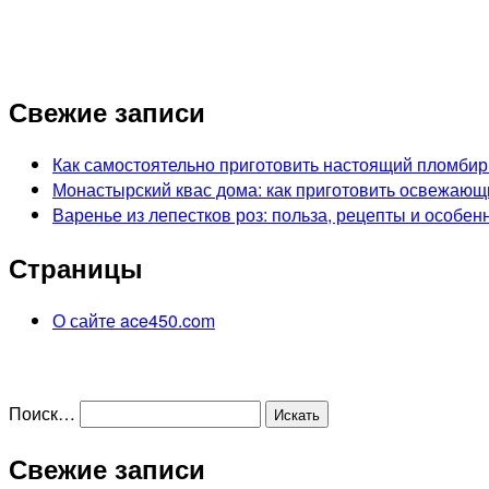
Свежие записи
Как самостоятельно приготовить настоящий пломбир
Монастырский квас дома: как приготовить освежающ
Варенье из лепестков роз: польза, рецепты и особен
Страницы
О сайте ace450.com
Поиск…
Свежие записи