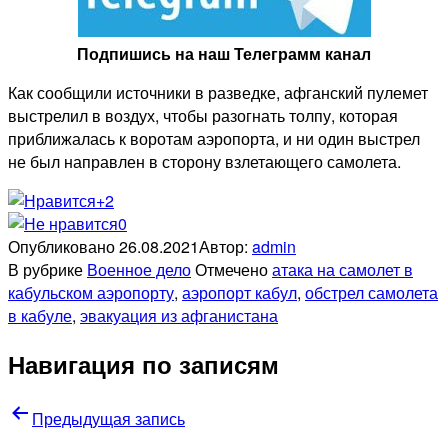
Подпишись на наш Телеграмм канал
Как сообщили источники в разведке, афганский пулемет
выстрелил в воздух, чтобы разогнать толпу, которая
приближалась к воротам аэропорта, и ни один выстрел
не был направлен в сторону взлетающего самолета.
+2
0
Опубликовано
26.08.2021
Автор:
admin
В рубрике
Военное дело
Отмечено
атака на самолет в
кабульском аэропорту
,
аэропорт кабул
,
обстрел самолета
в кабуле
,
эвакуация из афганистана
Навигация по записям
Предыдущая запись