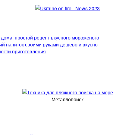
 дома: простой рецепт вкусного мороженого
ий напиток своими руками дешево и вкусно
ности приготовления
Металлопоиск