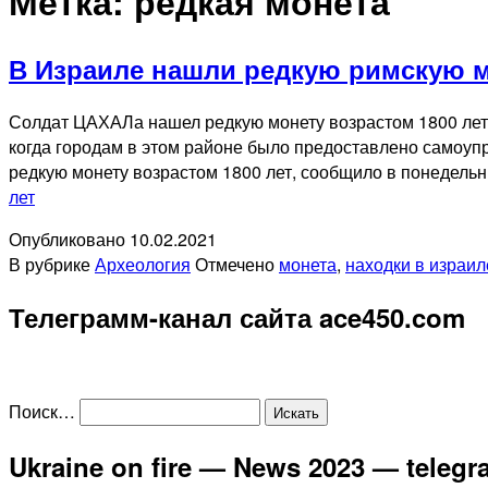
Метка:
редкая монета
В Израиле нашли редкую римскую мо
Солдат ЦАХАЛа нашел редкую монету возрастом 1800 лет 
когда городам в этом районе было предоставлено самоу
редкую монету возрастом 1800 лет, сообщило в понедел
лет
Опубликовано
10.02.2021
В рубрике
Археология
Отмечено
монета
,
находки в израил
Телеграмм-канал сайта ace450.com
Поиск…
Ukraine on fire — News 2023 — teleg