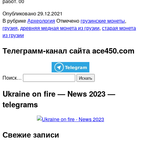
работ. 00
Опубликовано
29.12.2021
В рубрике
Археология
Отмечено
грузинские монеты
,
грузия
,
древняя медная монета из грузии
,
старая монета
из грузии
Телеграмм-канал сайта ace450.com
Поиск…
Ukraine on fire — News 2023 —
telegrams
Свежие записи