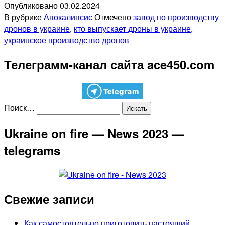
Опубликовано
03.02.2024
В рубрике
Апокалипсис
Отмечено
завод по производству
дронов в украине
,
кто выпускает дроны в украине
,
украинское производство дронов
Телеграмм-канал сайта ace450.com
Поиск…
Ukraine on fire — News 2023 —
telegrams
Свежие записи
Как самостоятельно приготовить настоящий